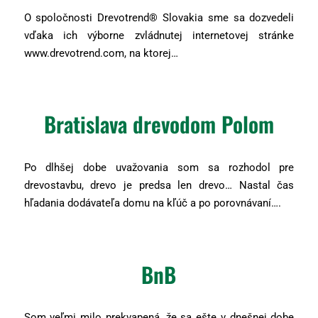
O spoločnosti Drevotrend® Slovakia sme sa dozvedeli
vďaka ich výborne zvládnutej internetovej stránke
www.drevotrend.com, na ktorej…
Bratislava drevodom Polom
Po dlhšej dobe uvažovania som sa rozhodol pre
drevostavbu, drevo je predsa len drevo… Nastal čas
hľadania dodávateľa domu na kľúč a po porovnávaní….
BnB
Som veľmi milo prekvapená, že sa ešte v dnešnej dobe