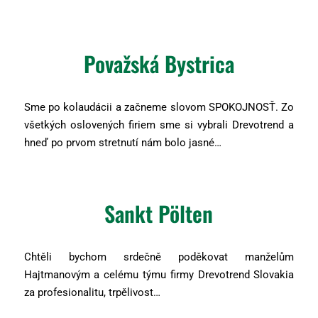
Považská Bystrica
Sme po kolaudácii a začneme slovom SPOKOJNOSŤ. Zo
všetkých oslovených firiem sme si vybrali Drevotrend a
hneď po prvom stretnutí nám bolo jasné…
Sankt Pölten
Chtěli bychom srdečně poděkovat manželům
Hajtmanovým a celému týmu firmy Drevotrend Slovakia
za profesionalitu, trpělivost…