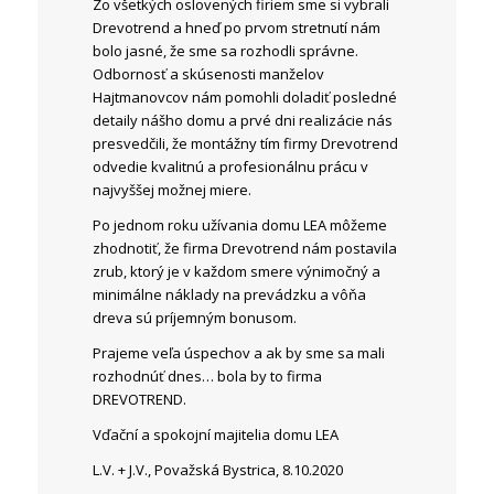
Zo všetkých oslovených firiem sme si vybrali
Drevotrend a hneď po prvom stretnutí nám
bolo jasné, že sme sa rozhodli správne.
Odbornosť a skúsenosti manželov
Hajtmanovcov nám pomohli doladiť posledné
detaily nášho domu a prvé dni realizácie nás
presvedčili, že montážny tím firmy Drevotrend
odvedie kvalitnú a profesionálnu prácu v
najvyššej možnej miere.
Po jednom roku užívania domu LEA môžeme
zhodnotiť, že firma Drevotrend nám postavila
zrub, ktorý je v každom smere výnimočný a
minimálne náklady na prevádzku a vôňa
dreva sú príjemným bonusom.
Prajeme veľa úspechov a ak by sme sa mali
rozhodnúť dnes… bola by to firma
DREVOTREND.
Vďační a spokojní majitelia domu LEA
L.V. + J.V., Považská Bystrica, 8.10.2020