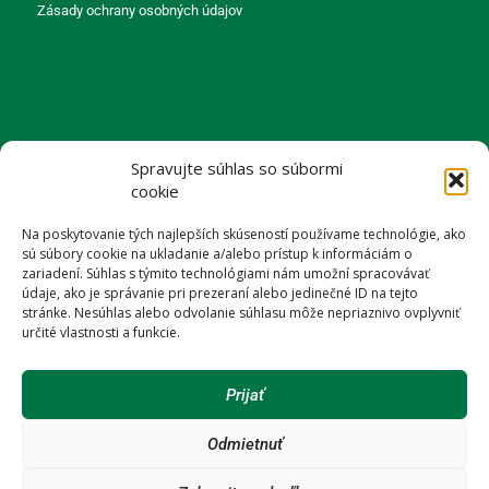
Zásady ochrany osobných údajov
KONTAKT
Spravujte súhlas so súbormi
+421(0) 905 247 463
cookie
+421(0) 905 758 518
info@drevenydom.sk
Na poskytovanie tých najlepších skúseností používame technológie, ako
sú súbory cookie na ukladanie a/alebo prístup k informáciám o
zariadení. Súhlas s týmito technológiami nám umožní spracovávať
údaje, ako je správanie pri prezeraní alebo jedinečné ID na tejto
stránke. Nesúhlas alebo odvolanie súhlasu môže nepriaznivo ovplyvniť
určité vlastnosti a funkcie.
SLEDUJTE NÁS
Prijať
facebook
youtube
Odmietnuť