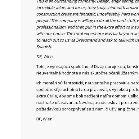
This is an outstanding company! Design, engineering, con
incredible value, and for us, they truly shine with amazi
construction crews are fantastic, unbelievably hard wor
people! This company is willing to do all the hard stuff,
professionalism, and then put in the extra effort to ins
with our house. The total experience was far beyond an
to reach out to us via Drevotrend and ask to talk with us
Spanish.
DF, Wien
Toto je vynikajúca spoločnosť! Dizajn, projekcia, konšt
Neuveriteľná hodnota a nás skutočne očarili úžasným
Ich montéri sú fantastickí, neuveriteľne pracovití a naoz
spoločnosť je ochotná tvrdo pracovať, s vysokou profe
extra úsilie, aby sme boli nadšení naším domom. Celk
nad naše očakávania. Neváhajte nás osloviť prostred
požiadavkou porozprávať sa s nami či už v angličtine,
DF, Wien