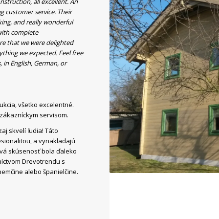
struction, all excellent. An
ng customer service. Their
king, and really wonderful
 with complete
ure that we were delighted
ything we expected. Feel free
, in English, German, or
rukcia, všetko excelentné.
 zákazníckym servisom.
aj skvelí ľudia! Táto
sionalitou, a vynakladajú
ová skúsenosť bola ďaleko
níctvom Drevotrendu s
 nemčine alebo španielčine.