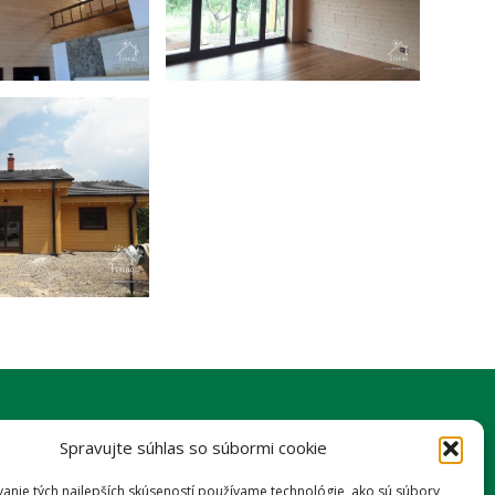
SLEDUJTE NÁS
Spravujte súhlas so súbormi cookie
facebook
youtube
anie tých najlepších skúseností používame technológie, ako sú súbory