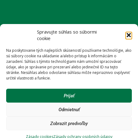
KONTAKT
Spravujte súhlas so súbormi
+421(0) 905 247 463
cookie
+421(0) 905 758 518
info@drevenydom.sk
Na poskytovanie tých najlepších skúseností používame technológie, ako
sú súbory cookie na ukladanie a/alebo prístup k informáciám o
zariadení. Súhlas s týmito technológiami nám umožní spracovávať
údaje, ako je správanie pri prezeraní alebo jedinečné ID na tejto
stránke. Nesúhlas alebo odvolanie súhlasu môže nepriaznivo ovplyvniť
určité vlastnosti a funkcie.
SLEDUJTE NÁS
Prijať
facebook
youtube
Odmietnuť
Zobrazit predvoľby
Zásady cookies
Zásady ochrany osobných údajov
spracoval:
www.webovagrafika.sk