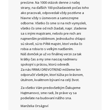
precízne. Na 1000 otázok denne z našej
strany, na ďaľších 100 požiadaviek počas toho
ako pracovali, odpovedali vždy pozitívne a
hlavne vždy s úsmevom a samozrejme
odborne. Všetko čo sme si na nich vymysleli,
všetko čo sme od nich žiadali, napr. zladenie
sa s inými majstrami, nebolo pre nich ani
najmenším problémom. Jednoducho chlapci
sú skvelí, sú to PÁNI majstri, ktorí vedia čo
robia a robia to s veľkým nadšením.
Náš domček je už vo finálnej verzii za tak
krátky čas a my sme naozaj nadmieru
spokojní s prácou, ktorú odviedli.
Za nás FIRMU DREVOTREND môžeme len
odporučiť všetkým, ktorí túžia po krásnom,
útulnom, kvalitnom bývaní na celý život.
Za všetko Vám predovšetkým Ďakujeme
Hajtmanovci, sme radi, že práve vy sa
podieľate na budovaní nášho sna.
Manželia Orságoví