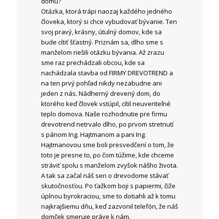
domu?
Otázka, ktorá trápi naozaj každého jedného
človeka, ktorý si chce vybudovať bývanie. Ten
svoj pravý, krásny, útulný domov, kde sa
bude cítiť šťastný. Priznám sa, dlho sme s
manželom riešili otázku bývania. Až zrazu
sme raz prechádzali obcou, kde sa
nachádzala stavba od FIRMY DREVOTREND a
na ten prvý pohľad nikdy nezabudne ani
jeden z nás. Nádherný drevený dom, do
ktorého keď človek vstúpil, cítil neuveriteľné
teplo domova. Naše rozhodnutie pre firmu
drevotrend netrvalo dlho, po prvom stretnutí
s pánom Ing. Hajtmanom a pani Ing.
Hajtmanovou sme boli presvedčení o tom, že
toto je presne to, po čom túžime, kde chceme
stráviť spolu s manželom zvyšok nášho života.
A tak sa začal náš sen o drevodome stávať
skutočnosťou. Po ťažkom boji s papiermi, čiže
úplnou byrokraciou, sme to dotiahli až k tomu
najkrajšiemu dňu, keď zazvonil telefón, že náš
domček smeruje práve k nám.