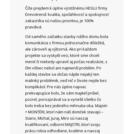
Čiže prejdem k úplne výstižnému HESLU firmy
Drevotrend: kvalita, spoľahlivosť a spokojnosť
zakazníka sú našou prioritou, je 100%
pravdivá.
Od samého začiatku stavby nášho domu bola
komunikácia s firmou jednoznačne dôležitá,
ale zároveň aj výborná. Ako pri každom
projekte sa vyskytli veci, ktoré sme chceli
meniť či niekedy upraviť aj počas realizácie, s
čím vôbec nebol ani najmenší problém. Pri
každej stavbe sa občas nájde nejaký ten
malinký problémik, veď nič v živote nejde bez
komplikácií. Pre nás úplne najviac
prekvapujúce bolo, že sám majiteľ prišiel,
pozrel, porozprával sa a vyriešil všetko čo
bolo treba bez jediného mihnutia oka. Majstri
= MONTÉRI, ktorí nám náš domček stavajú –
Stano, Michal, Juraj, Miro sú naozaj
kvalifikovaní, odborní MAJSTRI, ktorí svoju
prácu robia odhodlane, kvalitne a naozaj