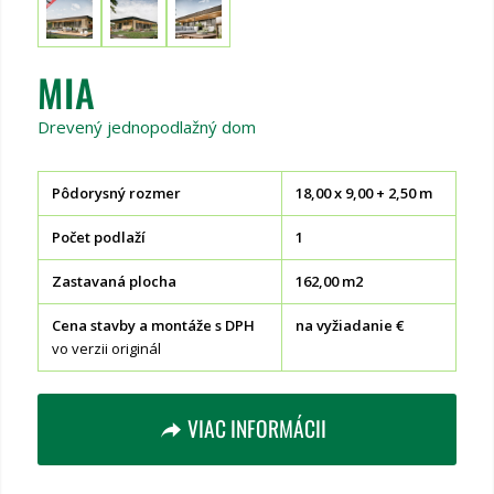
MIA
Drevený jednopodlažný dom
Pôdorysný rozmer
18,00 x 9,00 + 2,50 m
Počet podlaží
1
Zastavaná plocha
162,00 m2
Cena stavby a montáže s DPH
na vyžiadanie €
vo verzii originál
VIAC INFORMÁCII