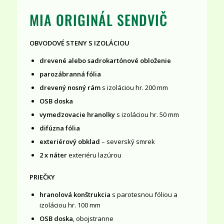
MIA ORIGINÁL SENDVIČ
OBVODOVÉ STENY S IZOLÁCIOU
drevené alebo sadrokartónové obloženie
parozábranná fólia
drevený nosný rám
s izoláciou hr. 200 mm
OSB doska
vymedzovacie hranolky
s izoláciou hr. 50 mm
difúzna fólia
exteriérový obklad
– severský smrek
2 x náter
exteriéru lazúrou
PRIEČKY
hranolová konštrukcia
s parotesnou fóliou a
izoláciou hr. 100 mm
OSB doska
, obojstranne