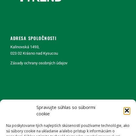
ADRESA SPOLOČNOSTI
Kalinovská 1493,
023 02 Krásno nad Kysucou
Zásady ochrany osobných údajov
KONTAKT
Spravujte súhlas so súbormi
+421(0) 905 247 463
cookie
+421(0) 905 758 518
info@drevenydom.sk
Na poskytovanie tých najlepších skúseností používame technológie, ako
sú súbory cookie na ukladanie a/alebo prístup k informáciám o