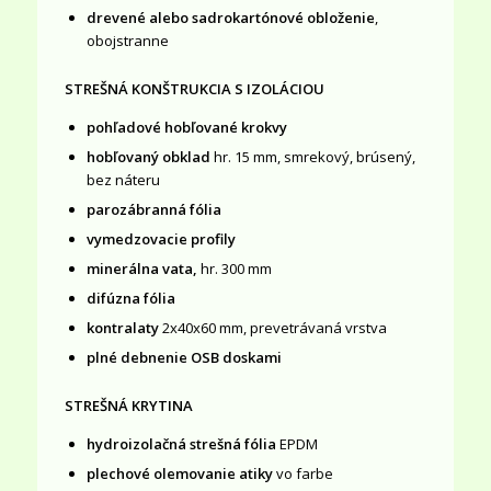
drevené alebo sadrokartónové obloženie
,
obojstranne
STREŠNÁ KONŠTRUKCIA S IZOLÁCIOU
pohľadové hobľované krokvy
hobľovaný obklad
hr. 15 mm, smrekový, brúsený,
bez náteru
parozábranná fólia
vymedzovacie profily
minerálna vata,
hr. 300 mm
difúzna fólia
kontralaty
2x40x60 mm, prevetrávaná vrstva
plné debnenie OSB doskami
STREŠNÁ KRYTINA
hydroizolačná strešná fólia
EPDM
plechové olemovanie atiky
vo farbe